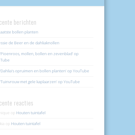
cente berichten
laatste bollen planten
ssie de Beer en de dahliaknollen
k ‘Pioenroos, mollen, bollen en zevenblad’ op
uTube
k ‘Dahlia’s opruimen en bollen planten’ op YouTube
k ‘Tuinvrouw met gele kaplaarzen’ op YouTube
cente reacties
nique
op
Houten tuintafel
kia
op
Houten tuintafel