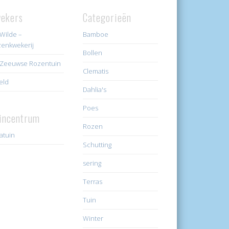
ekers
Categorieën
Wilde –
Bamboe
enkwekerij
Bollen
Zeeuwse Rozentuin
Clematis
eld
Dahlia's
Poes
incentrum
Rozen
ratuin
Schutting
sering
Terras
Tuin
Winter