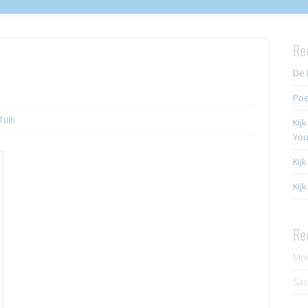
Re
De 
Poe
Tuin
Kij
Yo
Kij
Kij
Re
Mo
Sas