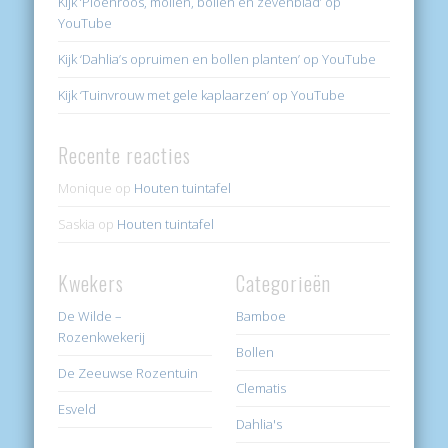
Kijk ‘Pioenroos, mollen, bollen en zevenblad’ op
YouTube
Kijk ‘Dahlia’s opruimen en bollen planten’ op YouTube
Kijk ‘Tuinvrouw met gele kaplaarzen’ op YouTube
Recente reacties
Monique
op
Houten tuintafel
Saskia
op
Houten tuintafel
Kwekers
Categorieën
De Wilde –
Bamboe
Rozenkwekerij
Bollen
De Zeeuwse Rozentuin
Clematis
Esveld
Dahlia's