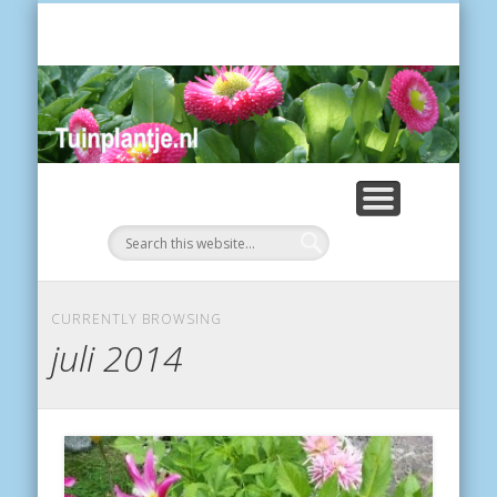
POES
Tui
CURRENTLY BROWSING
juli 2014