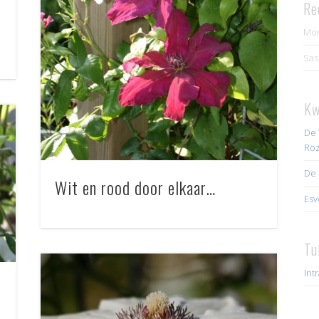
Re
Mo
Sas
Kw
De 
Roz
De 
Wit en rood door elkaar…
Esv
Tu
Int