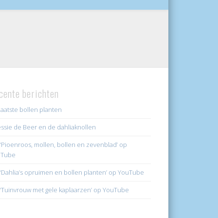
cente berichten
laatste bollen planten
ssie de Beer en de dahliaknollen
k ‘Pioenroos, mollen, bollen en zevenblad’ op
uTube
k ‘Dahlia’s opruimen en bollen planten’ op YouTube
k ‘Tuinvrouw met gele kaplaarzen’ op YouTube