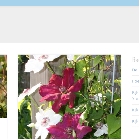
Re
De 
Poe
Kij
Yo
Kij
Kij