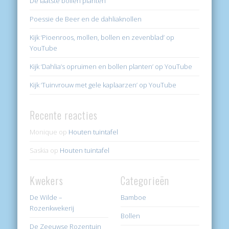
De laatste bollen planten
Poessie de Beer en de dahliaknollen
Kijk ‘Pioenroos, mollen, bollen en zevenblad’ op
YouTube
Kijk ‘Dahlia’s opruimen en bollen planten’ op YouTube
Kijk ‘Tuinvrouw met gele kaplaarzen’ op YouTube
Recente reacties
Monique
op
Houten tuintafel
Saskia
op
Houten tuintafel
Kwekers
Categorieën
De Wilde –
Bamboe
Rozenkwekerij
Bollen
De Zeeuwse Rozentuin