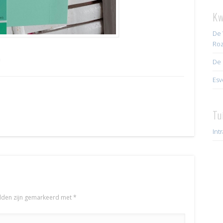
Kw
De 
Roz
n
De 
Esv
Tu
Int
elden zijn gemarkeerd met
*