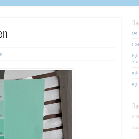
Re
en
De 
Poe
in
Kij
Yo
Kij
Kij
Re
Mo
Sas