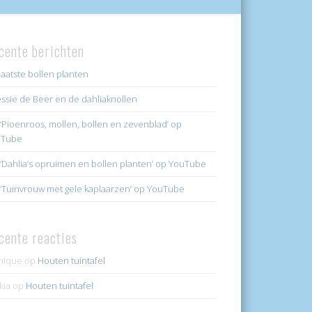
cente berichten
laatste bollen planten
ssie de Beer en de dahliaknollen
k ‘Pioenroos, mollen, bollen en zevenblad’ op
uTube
k ‘Dahlia’s opruimen en bollen planten’ op YouTube
k ‘Tuinvrouw met gele kaplaarzen’ op YouTube
cente reacties
nique
op
Houten tuintafel
kia
op
Houten tuintafel