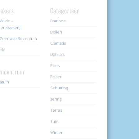
ekers
Categorieën
Wilde –
Bamboe
enkwekerij
Bollen
Zeeuwse Rozentuin
Clematis
eld
Dahlia's
Poes
incentrum
Rozen
ratuin
Schutting
sering
Terras
Tuin
Winter