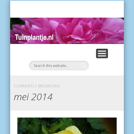
POES
Tui
CURRENTLY BROWSING
mei 2014