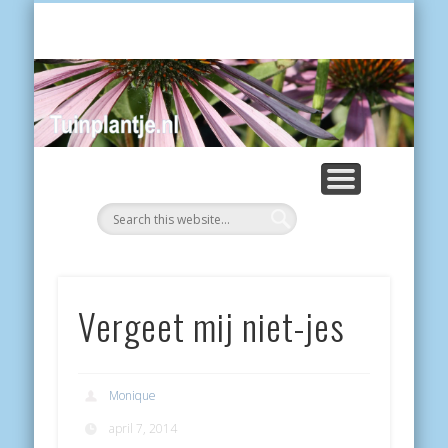
POES
Tui
Vergeet mij niet-jes
Monique
april 7, 2014