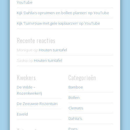
YouTube
Kijk ‘Dahlia’s opruimen en bollen planten’ op YouTube
Kijk ‘Tuinvrouw met gele kaplaarzen’ op YouTube
Recente reacties
Monique
op
Houten tuintafel
Saskia
op
Houten tuintafel
Kwekers
Categorieën
De Wilde –
Bamboe
Rozenkwekerij
Bollen
De Zeeuwse Rozentuin
Clematis
Esveld
Dahlia's
Poes