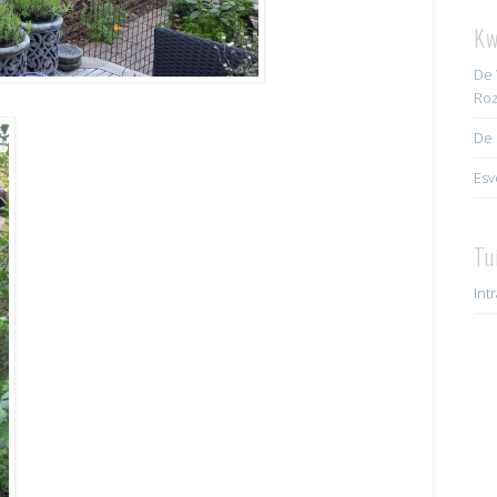
Kw
De 
Roz
De 
Esv
Tu
Int