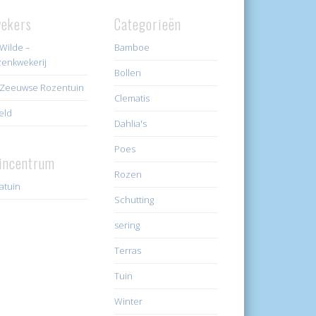
ekers
Categorieën
Wilde –
Bamboe
enkwekerij
Bollen
Zeeuwse Rozentuin
Clematis
eld
Dahlia's
Poes
incentrum
Rozen
ratuin
Schutting
sering
Terras
Tuin
Winter