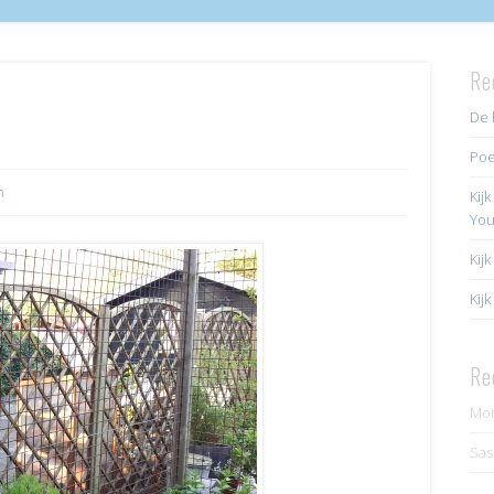
Re
De 
Poe
n
Kij
Yo
Kij
Kij
Re
Mo
Sas