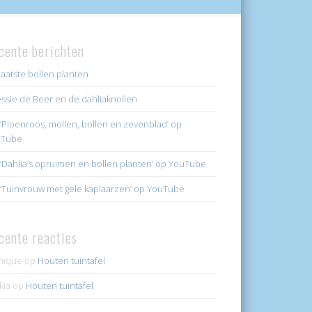
cente berichten
laatste bollen planten
ssie de Beer en de dahliaknollen
k ‘Pioenroos, mollen, bollen en zevenblad’ op
uTube
k ‘Dahlia’s opruimen en bollen planten’ op YouTube
k ‘Tuinvrouw met gele kaplaarzen’ op YouTube
cente reacties
nique
op
Houten tuintafel
kia
op
Houten tuintafel