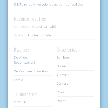
Kijk ‘Tuinvrouw met gele kaplaarzen’ op YouTube
Recente reacties
Monique
op
Houten tuintafel
Saskia
op
Houten tuintafel
Kwekers
Categorieën
De Wilde –
Bamboe
Rozenkwekerij
Bollen
De Zeeuwse Rozentuin
Clematis
Esveld
Dahlia's
Poes
Tuincentrum
Rozen
Intratuin