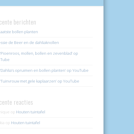
cente berichten
laatste bollen planten
ssie de Beer en de dahliaknollen
k ‘Pioenroos, mollen, bollen en zevenblad’ op
uTube
k ‘Dahlia’s opruimen en bollen planten’ op YouTube
k ‘Tuinvrouw met gele kaplaarzen’ op YouTube
cente reacties
nique
op
Houten tuintafel
kia
op
Houten tuintafel