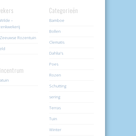
ekers
Categorieën
Wilde –
Bamboe
enkwekerij
Bollen
Zeeuwse Rozentuin
Clematis
eld
Dahlia's
Poes
incentrum
Rozen
ratuin
Schutting
sering
Terras
Tuin
Winter