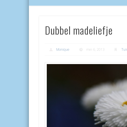
Dubbel madeliefje
Monique
mei 6, 2013
Tui