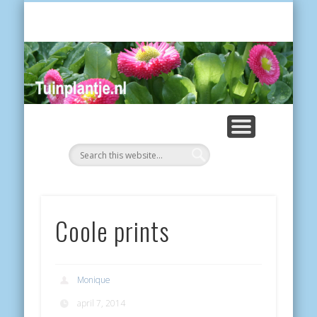
POES
Tui
Coole prints
Monique
april 7, 2014