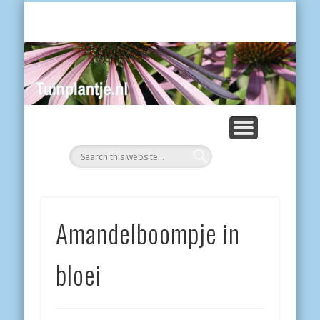
POES
Tui
Amandelboompje in
bloei