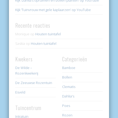
Kijk ‘Dahlia’s opruimen en bollen planten’ op YouTube
Kijk ‘Tuinvrouw met gele kaplaarzen’ op YouTube
Recente reacties
Monique
op
Houten tuintafel
Saskia
op
Houten tuintafel
Kwekers
Categorieën
De Wilde –
Bamboe
Rozenkwekerij
Bollen
De Zeeuwse Rozentuin
Clematis
Esveld
Dahlia's
Poes
Tuincentrum
Rozen
Intratuin