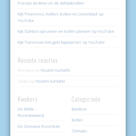
Poessie de Beer en de dahliaknollen
Kijk ‘Pioenroos, mollen, bollen en zevenblad’ op
YouTube
Kijk ‘Dahlia’s opruimen en bollen planten’ op YouTube
Kijk ‘Tuinvrouw met gele kaplaarzen’ op YouTube
Recente reacties
Monique
op
Houten tuintafel
Saskia
op
Houten tuintafel
Kwekers
Categorieën
De Wilde –
Bamboe
Rozenkwekerij
Bollen
De Zeeuwse Rozentuin
Clematis