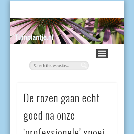
POES
Tui
De rozen gaan echt
goed na onze
‘professionele’ snoei