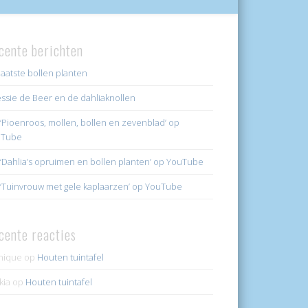
cente berichten
laatste bollen planten
ssie de Beer en de dahliaknollen
k ‘Pioenroos, mollen, bollen en zevenblad’ op
uTube
k ‘Dahlia’s opruimen en bollen planten’ op YouTube
k ‘Tuinvrouw met gele kaplaarzen’ op YouTube
cente reacties
nique
op
Houten tuintafel
kia
op
Houten tuintafel