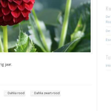
Kw
De 
Roz
De 
Esv
Tu
ig jaar.
Int
Dahlia rood
Dahlia zwart-rood