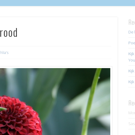
Re
-rood
De 
Poe
hlia's
Kij
Yo
Kij
Kij
Re
Mo
Sas