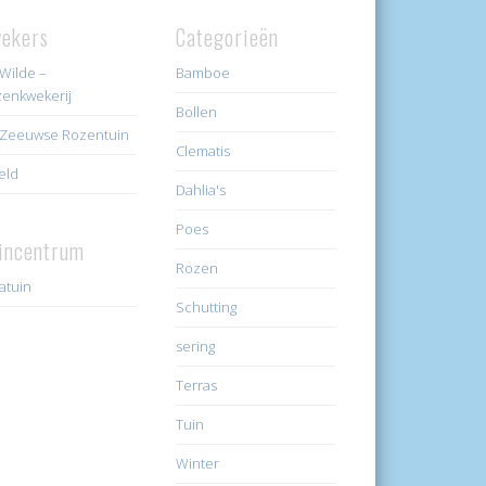
ekers
Categorieën
Wilde –
Bamboe
enkwekerij
Bollen
Zeeuwse Rozentuin
Clematis
eld
Dahlia's
Poes
incentrum
Rozen
ratuin
Schutting
sering
Terras
Tuin
Winter