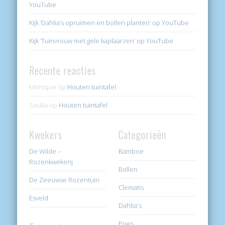
YouTube
Kijk ‘Dahlia’s opruimen en bollen planten’ op YouTube
Kijk ‘Tuinvrouw met gele kaplaarzen’ op YouTube
Recente reacties
Monique
op
Houten tuintafel
Saskia
op
Houten tuintafel
Kwekers
Categorieën
De Wilde –
Bamboe
Rozenkwekerij
Bollen
De Zeeuwse Rozentuin
Clematis
Esveld
Dahlia's
Poes