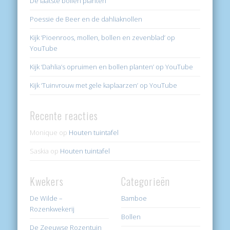
De laatste bollen planten
Poessie de Beer en de dahliaknollen
Kijk ‘Pioenroos, mollen, bollen en zevenblad’ op
YouTube
Kijk ‘Dahlia’s opruimen en bollen planten’ op YouTube
Kijk ‘Tuinvrouw met gele kaplaarzen’ op YouTube
Recente reacties
Monique
op
Houten tuintafel
Saskia
op
Houten tuintafel
Kwekers
Categorieën
De Wilde –
Bamboe
Rozenkwekerij
Bollen
De Zeeuwse Rozentuin