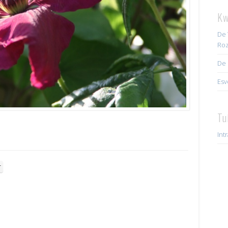
Kw
De 
Roz
De 
Esv
Tu
Int
r