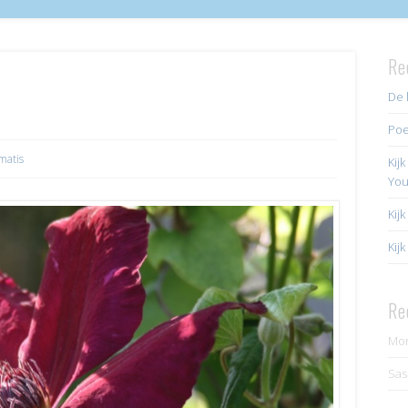
Re
De 
Poe
matis
Kij
Yo
Kij
Kij
Re
Mo
Sas