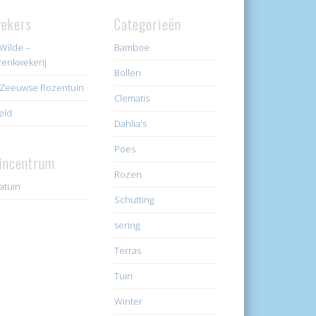
ekers
Categorieën
Wilde –
Bamboe
enkwekerij
Bollen
Zeeuwse Rozentuin
Clematis
eld
Dahlia's
Poes
incentrum
Rozen
ratuin
Schutting
sering
Terras
Tuin
Winter