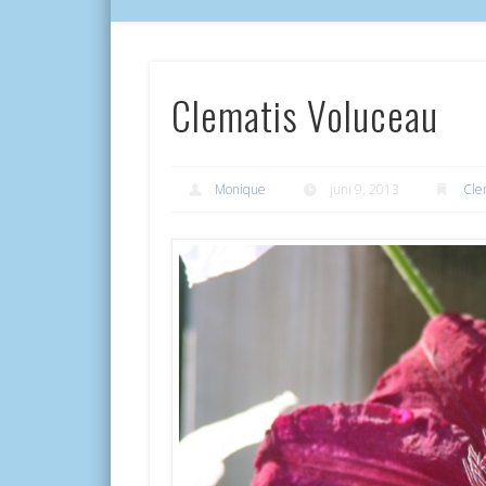
Clematis Voluceau
Monique
juni 9, 2013
Cle