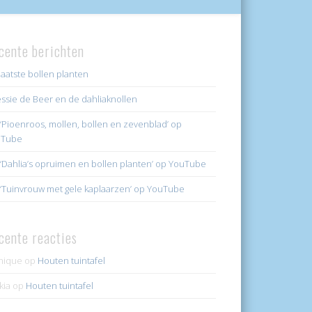
cente berichten
laatste bollen planten
ssie de Beer en de dahliaknollen
k ‘Pioenroos, mollen, bollen en zevenblad’ op
uTube
k ‘Dahlia’s opruimen en bollen planten’ op YouTube
k ‘Tuinvrouw met gele kaplaarzen’ op YouTube
cente reacties
nique
op
Houten tuintafel
kia
op
Houten tuintafel