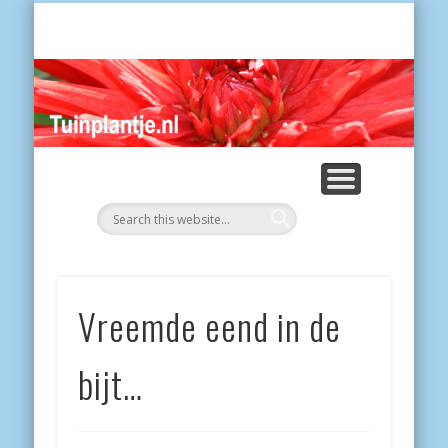
POES
Tui
Vreemde eend in de
bijt…