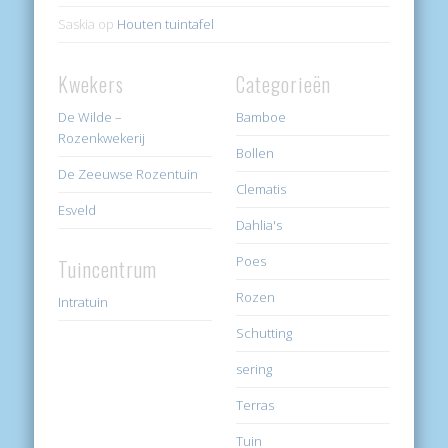
Saskia
op
Houten tuintafel
Kwekers
Categorieën
De Wilde –
Bamboe
Rozenkwekerij
Bollen
De Zeeuwse Rozentuin
Clematis
Esveld
Dahlia's
Poes
Tuincentrum
Rozen
Intratuin
Schutting
sering
Terras
Tuin