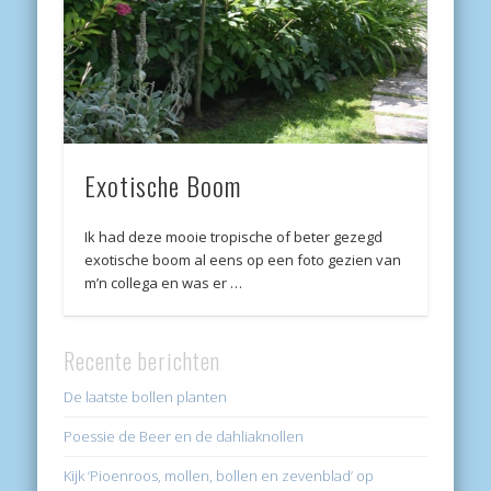
Exotische Boom
Ik had deze mooie tropische of beter gezegd
exotische boom al eens op een foto gezien van
m’n collega en was er …
Recente berichten
De laatste bollen planten
Poessie de Beer en de dahliaknollen
Kijk ‘Pioenroos, mollen, bollen en zevenblad’ op