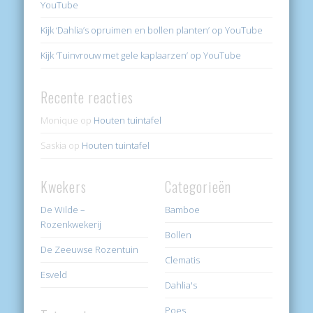
YouTube
Kijk ‘Dahlia’s opruimen en bollen planten’ op YouTube
Kijk ‘Tuinvrouw met gele kaplaarzen’ op YouTube
Recente reacties
Monique
op
Houten tuintafel
Saskia
op
Houten tuintafel
Kwekers
Categorieën
De Wilde –
Bamboe
Rozenkwekerij
Bollen
De Zeeuwse Rozentuin
Clematis
Esveld
Dahlia's
Poes