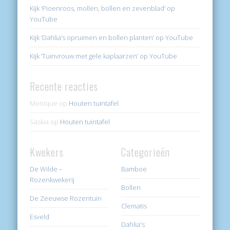
Kijk ‘Pioenroos, mollen, bollen en zevenblad’ op
YouTube
Kijk ‘Dahlia’s opruimen en bollen planten’ op YouTube
Kijk ‘Tuinvrouw met gele kaplaarzen’ op YouTube
Recente reacties
Monique
op
Houten tuintafel
Saskia
op
Houten tuintafel
Kwekers
Categorieën
De Wilde –
Bamboe
Rozenkwekerij
Bollen
De Zeeuwse Rozentuin
Clematis
Esveld
Dahlia's