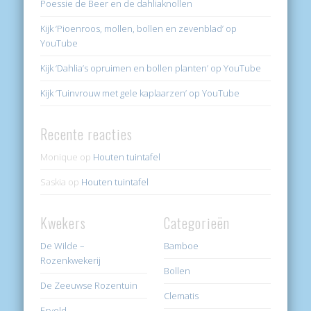
Poessie de Beer en de dahliaknollen
Kijk ‘Pioenroos, mollen, bollen en zevenblad’ op
YouTube
Kijk ‘Dahlia’s opruimen en bollen planten’ op YouTube
Kijk ‘Tuinvrouw met gele kaplaarzen’ op YouTube
Recente reacties
Monique
op
Houten tuintafel
Saskia
op
Houten tuintafel
Kwekers
Categorieën
De Wilde –
Bamboe
Rozenkwekerij
Bollen
De Zeeuwse Rozentuin
Clematis
Esveld