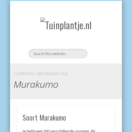
POES
Tuinplantje.
CURRENTLY BROWSING TAG
Murakumo
Soort Murakumo
Je hebt wel 100 verschillende soorten. Bij