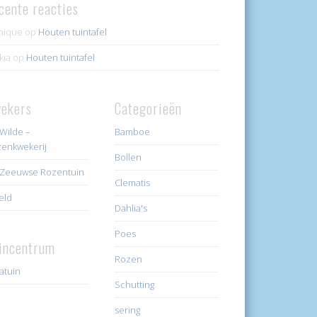
cente reacties
nique
op
Houten tuintafel
kia
op
Houten tuintafel
ekers
Categorieën
Wilde –
Bamboe
enkwekerij
Bollen
Zeeuwse Rozentuin
Clematis
eld
Dahlia's
Poes
incentrum
Rozen
ratuin
Schutting
sering