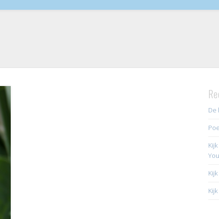
Re
De 
Poe
Kij
Yo
Kij
Kij