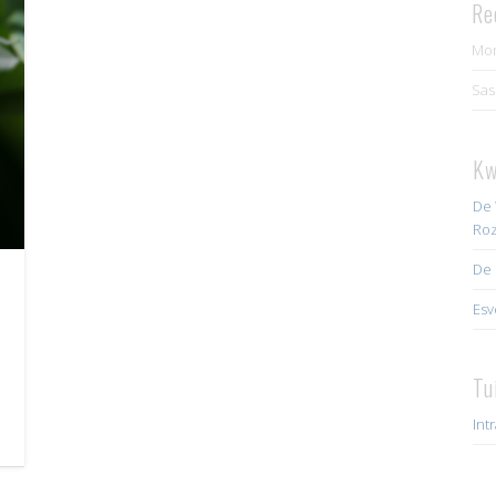
Re
Mo
Sas
Kw
De 
Roz
De 
Esv
Tu
Int