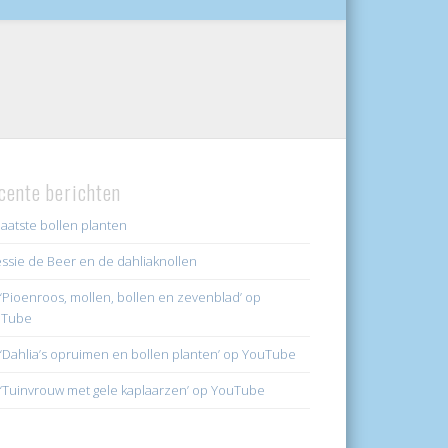
cente berichten
laatste bollen planten
ssie de Beer en de dahliaknollen
k ‘Pioenroos, mollen, bollen en zevenblad’ op
uTube
k ‘Dahlia’s opruimen en bollen planten’ op YouTube
k ‘Tuinvrouw met gele kaplaarzen’ op YouTube