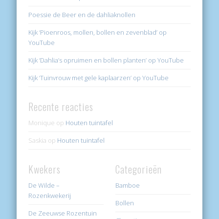
Poessie de Beer en de dahliaknollen
Kijk ‘Pioenroos, mollen, bollen en zevenblad’ op
YouTube
Kijk ‘Dahlia’s opruimen en bollen planten’ op YouTube
Kijk ‘Tuinvrouw met gele kaplaarzen’ op YouTube
Recente reacties
Monique
op
Houten tuintafel
Saskia
op
Houten tuintafel
Kwekers
Categorieën
De Wilde –
Bamboe
Rozenkwekerij
Bollen
De Zeeuwse Rozentuin