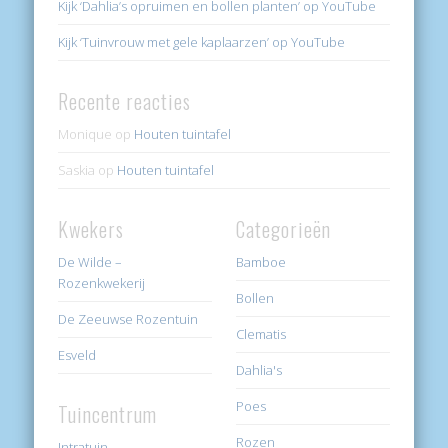
Kijk ‘Dahlia’s opruimen en bollen planten’ op YouTube
Kijk ‘Tuinvrouw met gele kaplaarzen’ op YouTube
Recente reacties
Monique
op
Houten tuintafel
Saskia
op
Houten tuintafel
Kwekers
Categorieën
De Wilde –
Bamboe
Rozenkwekerij
Bollen
De Zeeuwse Rozentuin
Clematis
Esveld
Dahlia's
Poes
Tuincentrum
Rozen
Intratuin