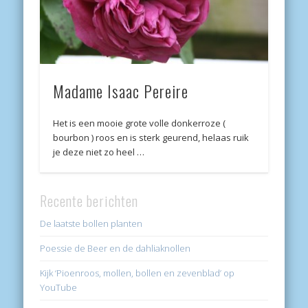
Madame Isaac Pereire
Het is een mooie grote volle donkerroze (
bourbon ) roos en is sterk geurend, helaas ruik
je deze niet zo heel …
Recente berichten
De laatste bollen planten
Poessie de Beer en de dahliaknollen
Kijk ‘Pioenroos, mollen, bollen en zevenblad’ op
YouTube