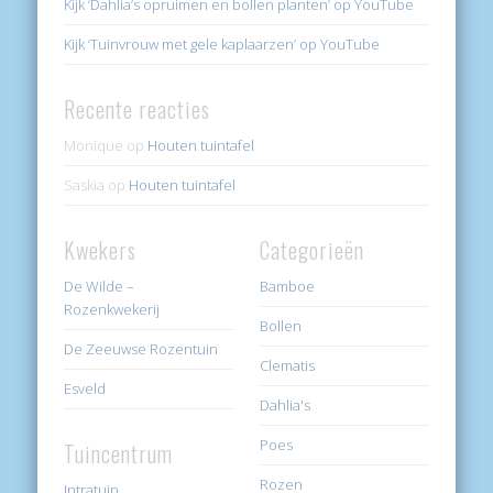
Kijk ‘Dahlia’s opruimen en bollen planten’ op YouTube
Kijk ‘Tuinvrouw met gele kaplaarzen’ op YouTube
Recente reacties
Monique
op
Houten tuintafel
Saskia
op
Houten tuintafel
Kwekers
Categorieën
De Wilde –
Bamboe
Rozenkwekerij
Bollen
De Zeeuwse Rozentuin
Clematis
Esveld
Dahlia's
Poes
Tuincentrum
Rozen
Intratuin