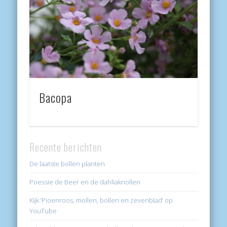
Bacopa
Recente berichten
De laatste bollen planten
Poessie de Beer en de dahliaknollen
Kijk ‘Pioenroos, mollen, bollen en zevenblad’ op
YouTube