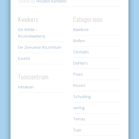
Saskia
op
Houten tuintafel
Kwekers
Categorieën
De Wilde –
Bamboe
Rozenkwekerij
Bollen
De Zeeuwse Rozentuin
Clematis
Esveld
Dahlia's
Poes
Tuincentrum
Rozen
Intratuin
Schutting
sering
Terras
Tuin