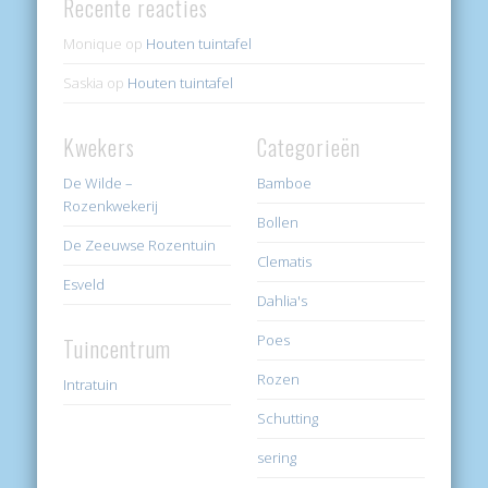
Recente reacties
Monique
op
Houten tuintafel
Saskia
op
Houten tuintafel
Kwekers
Categorieën
De Wilde –
Bamboe
Rozenkwekerij
Bollen
De Zeeuwse Rozentuin
Clematis
Esveld
Dahlia's
Poes
Tuincentrum
Rozen
Intratuin
Schutting
sering